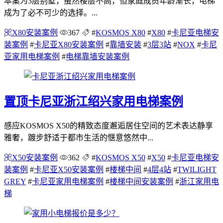
本案为3层别墅，虽然楼层不高，但家庭成员年龄渐长，电梯
成为了必不可少的选择。...
X80安装案例
367
#
KOSMOS X80
#
X80
#
卡尼亚电梯安
装案例
#
卡尼亚X80安装案例
#
靠墙安装
#
3层3站
#
NOX
#
卡尼
亚家用电梯案例
#
电梯靠墙安装案例
置顶
卡尼亚浙江绍兴家用电梯案例
感应KOSMOS X50的精致态度邂逅居住空间的艺术表达静享
雅奢，踱步舒适于都市生活的惬意悠然中...
X50安装案例
362
#
KOSMOS X50
#
X50
#
卡尼亚电梯安
装案例
#
卡尼亚X50安装案例
#
楼梯中间
#
4层4站
#
TWILIGHT
GREY
#
卡尼亚家用电梯案例
#
楼梯中间安装案例
#
浙江家用电
梯