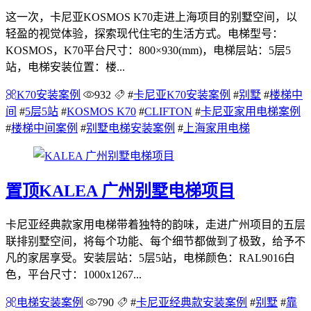
这一次，卡尼亚KOSMOS K70走进上海项目的别墅空间，以
轻盈的视觉体验，探索现代住宅的生活方式。电梯型号：
KOSMOS，K70平台尺寸：800×930(mm)，电梯层站：5层5
站，电梯安装位置：楼...
K70安装案例
932
#
卡尼亚K70安装案例
#
别墅
#
楼梯中
间
#
5层5站
#
KOSMOS K70
#
CLIFTON
#
卡尼亚家用电梯案例
#
楼梯中间案例
#
别墅电梯安装案例
#
上海家用电梯
置顶
KALEA 广州别墅电梯项目
卡尼亚经典款家用电梯带着独特的韵味，走进广州项目的五层
联排别墅空间，将每个功能、每个细节都做到了极致，给予不
凡的家居享受。安装层站：5层5站，电梯颜色：RAL9016白
色，平台尺寸：1000x1267...
电梯安装案例
790
#
卡尼亚经典款安装案例
#
别墅
#
靠