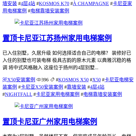
墙安装
#
4层4站
#
KOSMOS K70
#
À CHAMPAGNE
#
卡尼亚家
用电梯案例
#
电梯靠墙安装案例
置顶
卡尼亚江苏扬州家用电梯案例
已入住别墅，久居升级 如何选择适合自己的电梯？ 装修好已
入住的别墅也可装电梯 极具古韵的原木元素 以典雅沉稳的格
调 将中式风格融入 这座位于扬州的4层别墅...
X50安装案例
396
#
KOSMOS X50
#
X50
#
卡尼亚电梯安
装案例
#
卡尼亚X50安装案例
#
靠墙安装
#
4层4站
#
NIGHTFALL
#
卡尼亚家用电梯案例
#
电梯靠墙安装案例
置顶
卡尼亚广州家用电梯案例