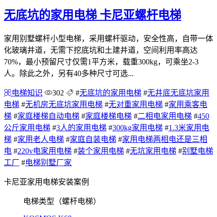
无底坑的家用电梯 卡尼亚螺杆电梯
家用别墅螺杆小型电梯，采用螺杆驱动，安全性高，自带一体
化玻璃井道，无需下挖底坑和土建井道，空间利用率高达
70%，最小预留尺寸仅需1平方米，载重300kg，可乘坐2-3
人。除此之外，另有40多种尺寸可选...
电梯知识
302
#
无底坑的家用电梯
#
无井底无底坑家用
电梯
#
无机房无底坑家用电梯
#
无对重家用电梯
#
家用乘客电
梯
#
家庭楼梯自动电梯
#
家庭楼梯电梯
#
二相电家用电梯
#
450
公斤家用电梯
#
3人的家用电梯
#
300kg家用电梯
#
1.3米家用电
梯
#
家用老人电梯
#
家庭自装电梯
#
家用电梯两相电还是三相
电
#
220v电家用电梯
#
装个家用电梯
#
无坑家用电梯
#
别墅电梯
工厂
#
电梯别墅厂家
卡尼亚家用电梯安装案例
电梯类型（螺杆电梯）