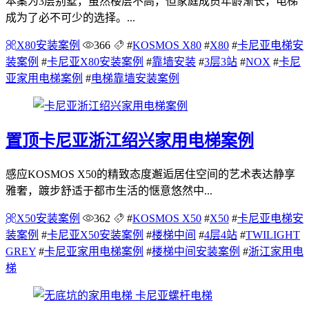
本案为3层别墅，虽然楼层不高，但家庭成员年龄渐长，电梯
成为了必不可少的选择。...
X80安装案例
366
#
KOSMOS X80
#
X80
#
卡尼亚电梯安
装案例
#
卡尼亚X80安装案例
#
靠墙安装
#
3层3站
#
NOX
#
卡尼
亚家用电梯案例
#
电梯靠墙安装案例
置顶
卡尼亚浙江绍兴家用电梯案例
感应KOSMOS X50的精致态度邂逅居住空间的艺术表达静享
雅奢，踱步舒适于都市生活的惬意悠然中...
X50安装案例
362
#
KOSMOS X50
#
X50
#
卡尼亚电梯安
装案例
#
卡尼亚X50安装案例
#
楼梯中间
#
4层4站
#
TWILIGHT
GREY
#
卡尼亚家用电梯案例
#
楼梯中间安装案例
#
浙江家用电
梯