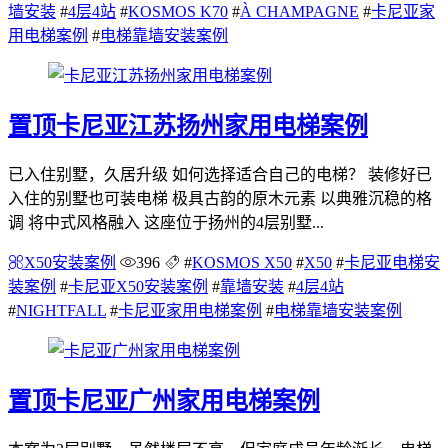
墙安装
#
4层4站
#
KOSMOS K70
#
À CHAMPAGNE
#
卡尼亚家
用电梯案例
#
电梯靠墙安装案例
置顶
卡尼亚江苏扬州家用电梯案例
已入住别墅，久居升级 如何选择适合自己的电梯？ 装修好已
入住的别墅也可装电梯 极具古韵的原木元素 以典雅沉稳的格
调 将中式风格融入 这座位于扬州的4层别墅...
X50安装案例
396
#
KOSMOS X50
#
X50
#
卡尼亚电梯安
装案例
#
卡尼亚X50安装案例
#
靠墙安装
#
4层4站
#
NIGHTFALL
#
卡尼亚家用电梯案例
#
电梯靠墙安装案例
置顶
卡尼亚广州家用电梯案例