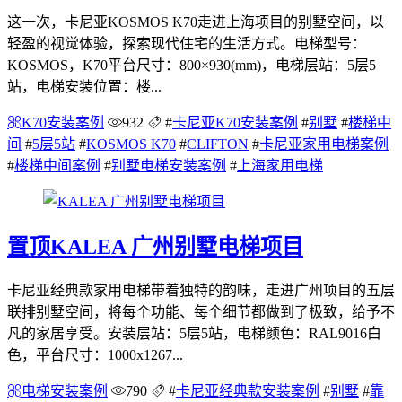
这一次，卡尼亚KOSMOS K70走进上海项目的别墅空间，以
轻盈的视觉体验，探索现代住宅的生活方式。电梯型号：
KOSMOS，K70平台尺寸：800×930(mm)，电梯层站：5层5
站，电梯安装位置：楼...
K70安装案例
932
#
卡尼亚K70安装案例
#
别墅
#
楼梯中
间
#
5层5站
#
KOSMOS K70
#
CLIFTON
#
卡尼亚家用电梯案例
#
楼梯中间案例
#
别墅电梯安装案例
#
上海家用电梯
置顶
KALEA 广州别墅电梯项目
卡尼亚经典款家用电梯带着独特的韵味，走进广州项目的五层
联排别墅空间，将每个功能、每个细节都做到了极致，给予不
凡的家居享受。安装层站：5层5站，电梯颜色：RAL9016白
色，平台尺寸：1000x1267...
电梯安装案例
790
#
卡尼亚经典款安装案例
#
别墅
#
靠