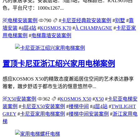
凡的家居享受。安装层站：5层5站，电梯颜色：RAL9016白
色，平台尺寸：1000x1267...
电梯安装案例
790
#
卡尼亚经典款安装案例
#
别墅
#
靠
墙安装
#
4层4站
#
KOSMOS K70
#
À CHAMPAGNE
#
卡尼亚家
用电梯案例
#
电梯靠墙安装案例
置顶
卡尼亚浙江绍兴家用电梯案例
感应KOSMOS X50的精致态度邂逅居住空间的艺术表达静享
雅奢，踱步舒适于都市生活的惬意悠然中...
X50安装案例
362
#
KOSMOS X50
#
X50
#
卡尼亚电梯安
装案例
#
卡尼亚X50安装案例
#
楼梯中间
#
4层4站
#
TWILIGHT
GREY
#
卡尼亚家用电梯案例
#
楼梯中间安装案例
#
浙江家用电
梯