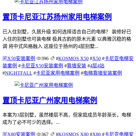
置顶
卡尼亚江苏扬州家用电梯案例
已入住别墅，久居升级 如何选择适合自己的电梯？ 装修好已
入住的别墅也可装电梯 极具古韵的原木元素 以典雅沉稳的格
调 将中式风格融入 这座位于扬州的4层别墅...
X50安装案例
396
#
KOSMOS X50
#
X50
#
卡尼亚电梯安
装案例
#
卡尼亚X50安装案例
#
靠墙安装
#
4层4站
#
NIGHTFALL
#
卡尼亚家用电梯案例
#
电梯靠墙安装案例
置顶
卡尼亚广州家用电梯案例
本案为3层别墅，虽然楼层不高，但家庭成员年龄渐长，电梯
成为了必不可少的选择。...
X80安装案例
367
#
KOSMOS X80
#
X80
#
卡尼亚电梯安