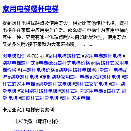
家用电梯螺杆电梯
提到螺杆电梯优缺点及使用寿命，相对比其他传统电梯，螺杆
电梯在在家庭中应用更为广泛。那么螺杆电梯作为家用电梯的
其中一种，究竟有哪些优缺点呢?为何如此受欢迎，使用寿命
又是多久呢?接下来就为大家来揭晓。一、...
电梯知识
703
#
家用电梯螺杆式
#
家用电梯螺杆电梯
#
别墅电梯螺杆式
#
电梯cibes螺杆式电梯价格
#
4层螺杆式家用电
梯价格
#
4层螺杆电梯价格
#
别墅用螺杆电梯
#
别墅螺杆电梯品
牌
#
别墅螺杆电梯
#
定制别墅家用螺杆电梯
#
家庭螺杆电梯
#
螺
杆式的家用电梯
#
别墅螺杆式电梯
#
螺杆式家庭电梯
#
螺杆别
墅电梯
#
家用别墅螺杆电梯
#
螺杆式别墅家用电梯
#
螺杆式 别
墅 电梯
#
螺旋杆式别墅电梯
#
螺杆家用电梯
卡尼亚家用电梯安装案例
电梯类型（螺杆电梯）