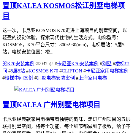
置顶
KALEA KOSMOS松江别墅电梯项
目
这一次，卡尼亚KOSMOS K70走进上海项目的别墅空间，以
轻盈的视觉体验，探索现代住宅的生活方式。电梯型号：
KOSMOS，K70平台尺寸：800×930(mm)，电梯层站：5层5
站，电梯安装位置：楼...
K70安装案例
932
#
卡尼亚K70安装案例
#
别墅
#
楼梯中
间
#
5层5站
#
KOSMOS K70
#
CLIFTON
#
卡尼亚家用电梯案例
#
楼梯中间案例
#
别墅电梯安装案例
#
上海家用电梯
置顶
KALEA 广州别墅电梯项目
卡尼亚经典款家用电梯带着独特的韵味，走进广州项目的五层
联排别墅空间，将每个功能、每个细节都做到了极致，给予不