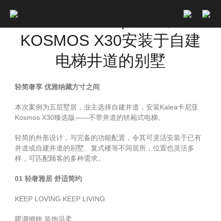
KALEA卡尼亚 | 汕尾案例 ·
KOSMOS X30安装于自建
电梯井道的别墅
轻简奢享 优雅纳藏方寸之间
本次案例为五层墅居，业主选择自建井道，安装Kalea卡尼亚
Kosmos X30臻选版——不带井道的轿厢式电梯。
轻简的外形设计，与完备的功能配置，令其可灵活安装于已有
井道或自建井道的别墅、复式楼等不同居所，位置也灵活多
样，可匹配顾客的多种需求。
01 轻奢雅居 舒适简约
KEEP LOVING KEEP LIVING
暖调缀映 装饰温柔