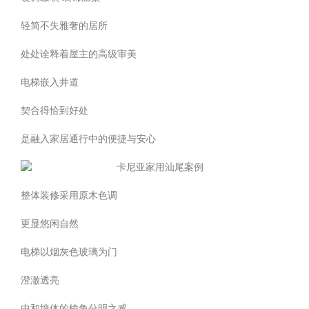
轻简不失雅奢的居所
处处诠释着屋主的高级审美
电梯嵌入井道
契合得恰到好处
是融入家居通行中的便捷与安心
整体装修采用原木色调
更显悠闲自然
电梯以烟灰色玻璃为门
澄澈透亮
中和墙体的棱角分明之感